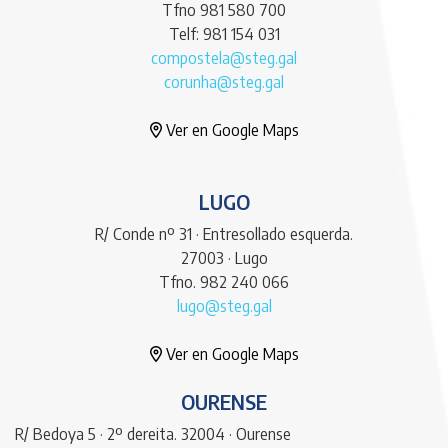
Tfno 981 580 700
Telf: 981 154 031
compostela@steg.gal
corunha@steg.gal
Ver en Google Maps
LUGO
R/ Conde nº 31 · Entresollado esquerda.
27003 · Lugo
Tfno. 982 240 066
lugo@steg.gal
Ver en Google Maps
OURENSE
R/ Bedoya 5 · 2º dereita. 32004 · Ourense