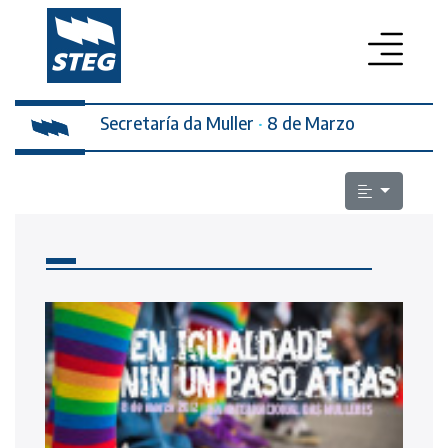
Secretaría da Muller
PROFESORADO
·
8 de Marzo
SECRETARÍA DA MULLER
ELECCIÓNS SINDICAIS
ESCOLA PÚBLICA
LEXISLACIÓN
QUEN SOMOS
CONTACTO