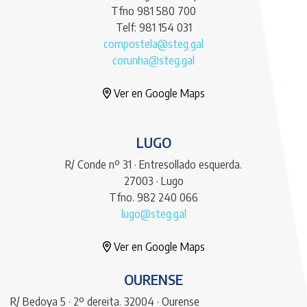
Tfno 981 580 700
Telf: 981 154 031
compostela@steg.gal
corunha@steg.gal
Ver en Google Maps
LUGO
R/ Conde nº 31 · Entresollado esquerda.
27003 · Lugo
Tfno. 982 240 066
lugo@steg.gal
Ver en Google Maps
OURENSE
R/ Bedoya 5 · 2º dereita. 32004 · Ourense