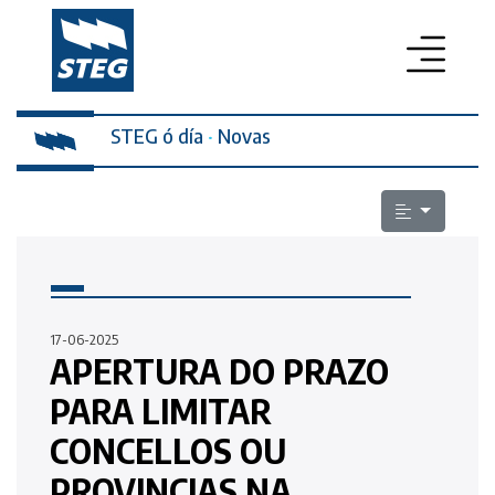
STEG ó día
PROFESORADO
·
Novas
SECRETARÍA DA MULLER
ELECCIÓNS SINDICAIS
ESCOLA PÚBLICA
LEXISLACIÓN
17-06-2025
APERTURA DO PRAZO
QUEN SOMOS
PARA LIMITAR
CONTACTO
CONCELLOS OU
PROVINCIAS NA