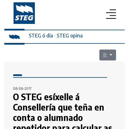
STEG ó día
PROFESORADO
·
STEG opina
SECRETARÍA DA MULLER
ELECCIÓNS SINDICAIS
ESCOLA PÚBLICA
LEXISLACIÓN
08-06-2017
O STEG esíxelle á
QUEN SOMOS
Consellería que teña en
CONTACTO
conta o alumnado
repetidor para calcular as