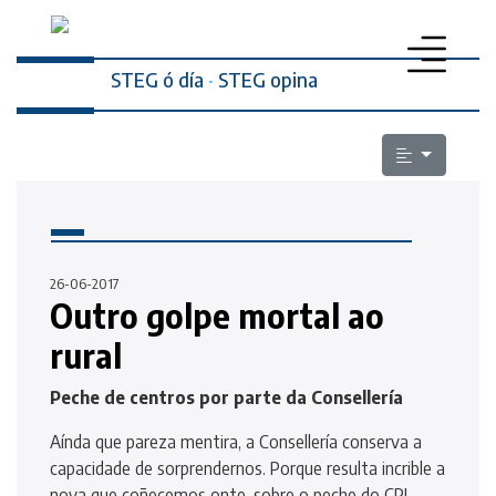
STEG ó día
·
STEG opina
PROFESORADO
SECRETARÍA DA MULLER
ELECCIÓNS SINDICAIS
26-06-2017
ESCOLA PÚBLICA
Outro golpe mortal ao
LEXISLACIÓN
rural
QUEN SOMOS
Peche de centros por parte da Consellería
CONTACTO
Aínda que pareza mentira, a Consellería conserva a
capacidade de sorprendernos. Porque resulta incrible a
nova que coñecemos onte, sobre o peche do CPI