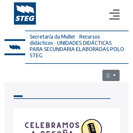
Secretaría da Muller
PROFESORADO
·
Recursos
didácticos
·
UNIDADES DIDÁCTICAS
PARA SECUNDARIA ELABORADAS POLO
SECRETARÍA DA MULLER
STEG
ELECCIÓNS SINDICAIS
ESCOLA PÚBLICA
LEXISLACIÓN
QUEN SOMOS
CONTACTO