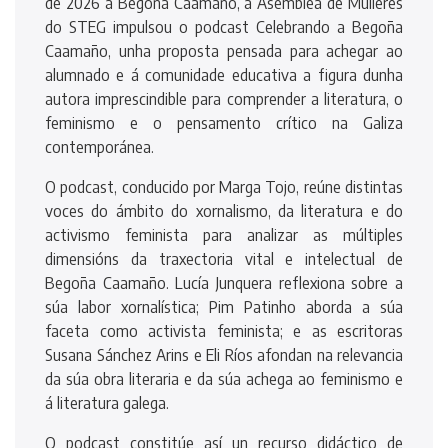
de 2026 a Begoña Caamaño, a Asemblea de Mulleres
do STEG impulsou o podcast Celebrando a Begoña
Caamaño, unha proposta pensada para achegar ao
alumnado e á comunidade educativa a figura dunha
autora imprescindible para comprender a literatura, o
feminismo e o pensamento crítico na Galiza
contemporánea.
O podcast, conducido por Marga Tojo, reúne distintas
voces do ámbito do xornalismo, da literatura e do
activismo feminista para analizar as múltiples
dimensións da traxectoria vital e intelectual de
Begoña Caamaño. Lucía Junquera reflexiona sobre a
súa labor xornalística; Pim Patinho aborda a súa
faceta como activista feminista; e as escritoras
Susana Sánchez Arins e Eli Ríos afondan na relevancia
da súa obra literaria e da súa achega ao feminismo e
á literatura galega.
O podcast constitúe así un recurso didáctico de