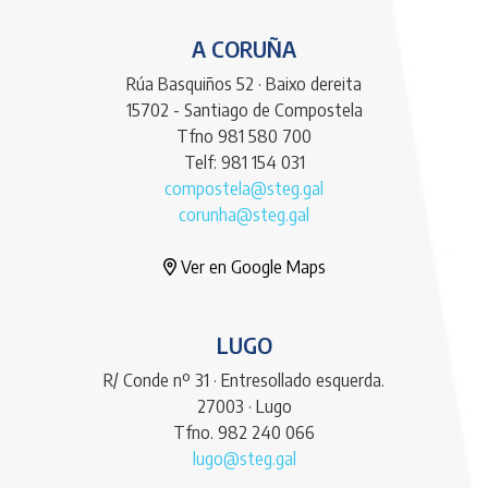
A CORUÑA
Rúa Basquiños 52 · Baixo dereita
15702 - Santiago de Compostela
Tfno 981 580 700
Telf: 981 154 031
compostela@steg.gal
corunha@steg.gal
Ver en Google Maps
LUGO
R/ Conde nº 31 · Entresollado esquerda.
27003 · Lugo
Tfno. 982 240 066
lugo@steg.gal