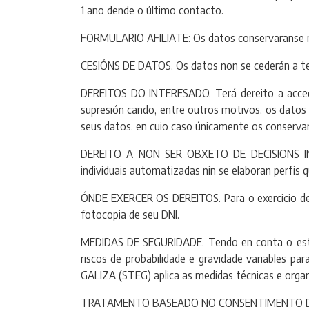
1 ano dende o último contacto.
FORMULARIO AFILIATE: Os datos conservaranse m
CESIÓNS DE DATOS. Os datos non se cederán a terc
DEREITOS DO INTERESADO. Terá dereito a acceder 
supresión cando, entre outros motivos, os datos x
seus datos, en cuio caso únicamente os conservar
DEREITO A NON SER OBXETO DE DECISIONS IND
individuais automatizadas nin se elaboran perfis 
ÓNDE EXERCER OS DEREITOS. Para o exercicio de s
fotocopia de seu DNI.
MEDIDAS DE SEGURIDADE. Tendo en conta o estado
riscos de probabilidade e gravidade variables
GALIZA (STEG) aplica as medidas técnicas e organi
TRATAMENTO BASEADO NO CONSENTIMENTO DO AFEC