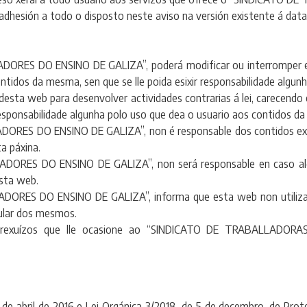
 adhesión a todo o disposto neste aviso na versión existente á dat
S DO ENSINO DE GALIZA”, poderá modificar ou interromper en 
tidos da mesma, sen que se lle poida esixir responsabilidade algunh
desta web para desenvolver actividades contrarias á lei, carec
nsabilidade algunha polo uso que dea o usuario aos contidos da
S DO ENSINO DE GALIZA”, non é responsable dos contidos exist
a páxina.
ES DO ENSINO DE GALIZA”, non será responsable en caso algún
esta web.
ES DO ENSINO DE GALIZA”, informa que esta web non utiliza C
ular dos mesmos.
 prexuízos que lle ocasione ao “SINDICATO DE TRABALLADO
 abril de 2016 e Lei Orgánica 3/2018, de 5 de decembro, de Prot