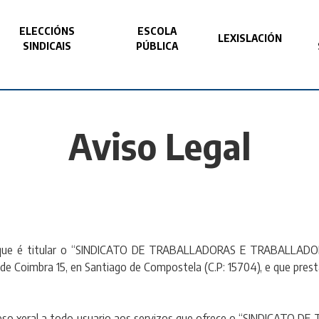
ELECCIÓNS
ESCOLA
LEXISLACIÓN
SINDICAIS
PÚBLICA
Aviso Legal
do que é titular o “SINDICATO DE TRABALLADORAS E TRABALLADORE
 de Coimbra 15, en Santiago de Compostela (C.P: 15704), e que prest
 acceso xeral a todo usuario aos servizos que ofrece o “SINDIC