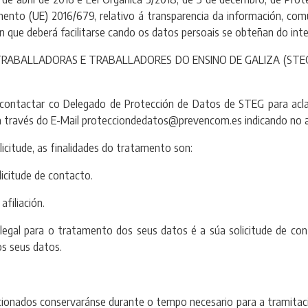
ento (UE) 2016/679, relativo á transparencia da información, com
ón que deberá facilitarse cando os datos persoais se obteñan do int
BALLADORAS E TRABALLADORES DO ENSINO DE GALIZA (STEG) CIF
ctar co Delegado de Protección de Datos de STEG para aclarar
 a través do E-Mail protecciondedatos@prevencom.es indicando no 
tude, as finalidades do tratamento son:
citude de contacto.
filiación.
gal para o tratamento dos seus datos é a súa solicitude de cont
os seus datos.
dos conservaránse durante o tempo necesario para a tramitación