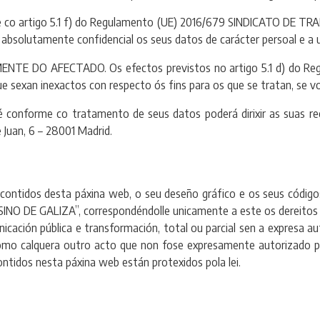
 co artigo 5.1 f) do Regulamento (UE) 2016/679 SINDICATO D
olutamente confidencial os seus datos de carácter persoal e a util
 DO AFECTADO. Os efectos previstos no artigo 5.1 d) do Regul
 sexan inexactos con respecto ós fins para os que se tratan, se vo
onforme co tratamento de seus datos poderá dirixir as suas recl
 Juan, 6 – 28001 Madrid.
contidos desta páxina web, o seu deseño gráfico e os seus código
E GALIZA”, correspondéndolle unicamente a este os dereitos 
municación pública e transformación, total ou parcial sen a expre
calquera outro acto que non fose expresamente autorizado por
ntidos nesta páxina web están protexidos pola lei.