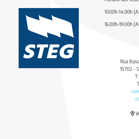
10.00h-14:00h (At
16.00h-19:00h (A
Rúa Basq
15702 - 
T
T
com
c
V