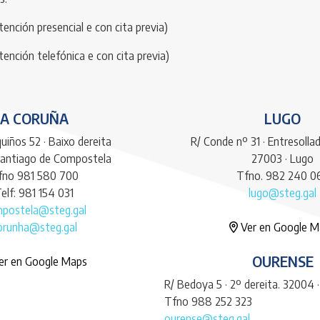
ención presencial e con cita previa)
tención telefónica e con cita previa)
A CORUÑA
LUGO
uiños 52 · Baixo dereita
R/ Conde nº 31 · Entresolla
Santiago de Compostela
27003 · Lugo
fno 981 580 700
Tfno. 982 240 0
elf: 981 154 031
lugo@steg.gal
postela@steg.gal
orunha@steg.gal
Ver en Google M
OURENSE
er en Google Maps
R/ Bedoya 5 · 2º dereita. 32004 
Tfno 988 252 323
ourense@steg.gal