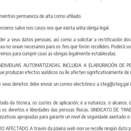
entres permaneza de alta como afiliado.
eiros salvo nos casos nos que exista unha obriga legal.
a seus datos persoais, así como a solicitar a rectificación dos 
a no sexan necesarios para os fins que foron recollidos. Poderá so
emos para cumprir coas as obrigas legalmente establecidas.
IVIDUAIS AUTOMATIZADAS, INCLUIDA A ELABORACIÓN DE PERFIS.
que produzan efectos xurídicos ou lle afecten significativamente de 
eus dereitos debe enviar un correo electrónico a steg@steg.gal i
 da técnica, os custes de aplicación, e a natureza, o alcance, 
 para os dereitos e liberdades das persoas físicas, SINDICATO
zativas apropiadas para garantir un nivel de seguridade axeitado o 
TADO. A través da páxina web non se recolle ningún dato per