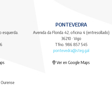
PONTEVEDRA
do esquerda.
Avenida da Florida 42, oficina 4 (entresollado)
36210 · Vigo
66
Tfno. 986 857 545
pontevedra@steg.gal
aps
Ver en Google Maps
· Ourense