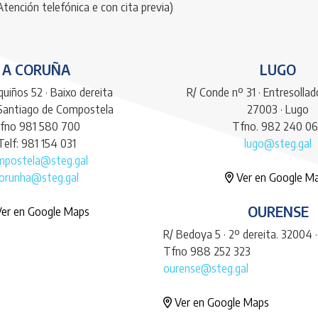
Atención telefónica e con cita previa)
A CORUÑA
LUGO
uiños 52 · Baixo dereita
R/ Conde nº 31 · Entresolla
 Santiago de Compostela
27003 · Lugo
fno 981 580 700
Tfno. 982 240 0
Telf: 981 154 031
lugo@steg.gal
mpostela@steg.gal
orunha@steg.gal
Ver en Google M
OURENSE
er en Google Maps
R/ Bedoya 5 · 2º dereita. 32004 
Tfno 988 252 323
ourense@steg.gal
Ver en Google Maps