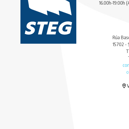
16.00h-19:00h (
Rúa Basq
15702 -
T
co
c
V