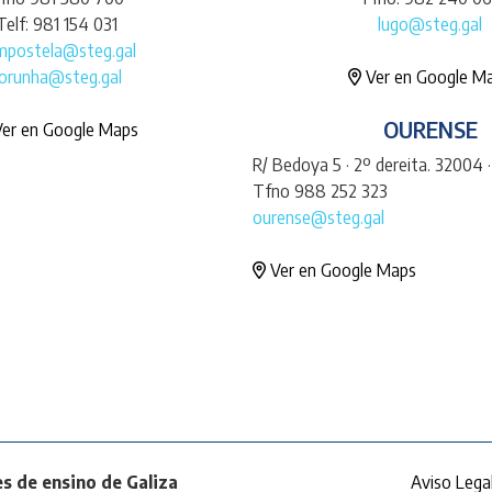
Telf: 981 154 031
lugo@steg.gal
mpostela@steg.gal
orunha@steg.gal
Ver en Google M
OURENSE
er en Google Maps
R/ Bedoya 5 · 2º dereita. 32004 
Tfno 988 252 323
ourense@steg.gal
Ver en Google Maps
s de ensino de Galiza
Aviso Lega