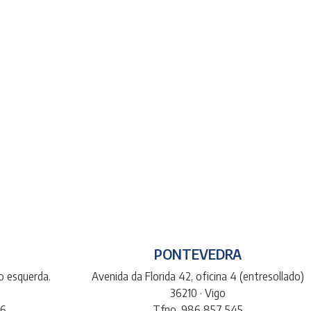
PONTEVEDRA
do esquerda.
Avenida da Florida 42, oficina 4 (entresollado)
36210 · Vigo
66
Tfno. 986 857 545