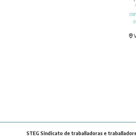
co
c
V
STEG Sindicato de traballadoras e traballadore