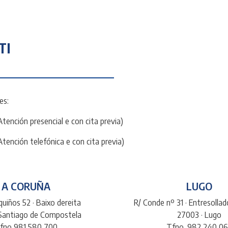
TI
es:
Atención presencial e con cita previa)
Atención telefónica e con cita previa)
A CORUÑA
LUGO
uiños 52 · Baixo dereita
R/ Conde nº 31 · Entresolla
 Santiago de Compostela
27003 · Lugo
fno 981 580 700
Tfno. 982 240 0