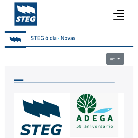
STEG ó día
PROFESORADO
·
Novas
SECRETARÍA DA MULLER
ELECCIÓNS SINDICAIS
ESCOLA PÚBLICA
LEXISLACIÓN
QUEN SOMOS
CONTACTO