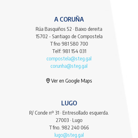
A CORUÑA
Rúa Basquiños 52 · Baixo dereita
15702 - Santiago de Compostela
Tfno 981 580 700
Telf: 981 154 031
compostela@steg.gal
corunha@steg.gal
Ver en Google Maps
LUGO
R/ Conde nº 31 · Entresollado esquerda.
27003 · Lugo
Tfno. 982 240 066
lugo@steg.gal