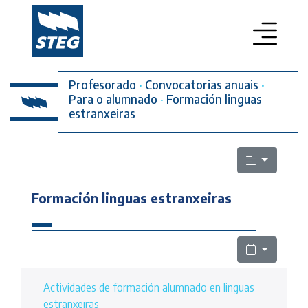
Profesorado
PROFESORADO
·
Convocatorias anuais
·
Para o alumnado
·
Formación linguas
estranxeiras
SECRETARÍA DA MULLER
ELECCIÓNS SINDICAIS
ESCOLA PÚBLICA
Formación linguas estranxeiras
LEXISLACIÓN
QUEN SOMOS
CONTACTO
Actividades de formación alumnado en linguas
estranxeiras