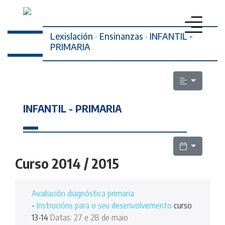
Lexislación
·
Ensinanzas
·
INFANTIL -
PRIMARIA
PROFESORADO
SECRETARÍA DA MULLER
INFANTIL - PRIMARIA
ELECCIÓNS SINDICAIS
ESCOLA PÚBLICA
LEXISLACIÓN
Curso 2014 / 2015
QUEN SOMOS
Avaliación diagnóstica primaria
CONTACTO
-
Instrucións para o seu desenvolvemento
curso
13-14
Datas: 27 e 28 de maio