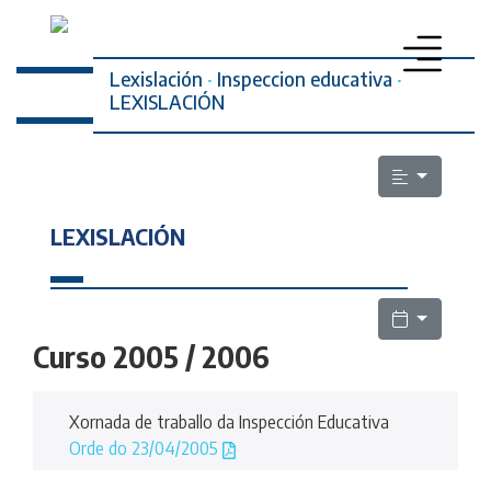
Lexislación
·
Inspeccion educativa
·
LEXISLACIÓN
PROFESORADO
SECRETARÍA DA MULLER
LEXISLACIÓN
ELECCIÓNS SINDICAIS
ESCOLA PÚBLICA
LEXISLACIÓN
Curso 2005 / 2006
QUEN SOMOS
Xornada de traballo da Inspección Educativa
CONTACTO
Orde do 23/04/2005