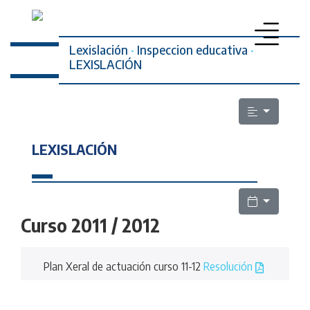
Lexislación
·
Inspeccion educativa
·
LEXISLACIÓN
PROFESORADO
SECRETARÍA DA MULLER
LEXISLACIÓN
ELECCIÓNS SINDICAIS
ESCOLA PÚBLICA
LEXISLACIÓN
Curso 2011 / 2012
QUEN SOMOS
Plan Xeral de actuación curso 11-12
Resolución
CONTACTO