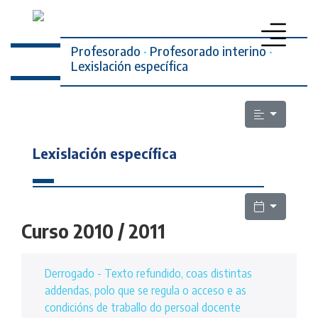
Profesorado
·
Profesorado interino
·
Lexislación específica
PROFESORADO
SECRETARÍA DA MULLER
Lexislación específica
ELECCIÓNS SINDICAIS
ESCOLA PÚBLICA
LEXISLACIÓN
Curso 2010 / 2011
QUEN SOMOS
Derrogado - Texto refundido, coas distintas
CONTACTO
addendas, polo que se regula o acceso e as
condicións de traballo do persoal docente