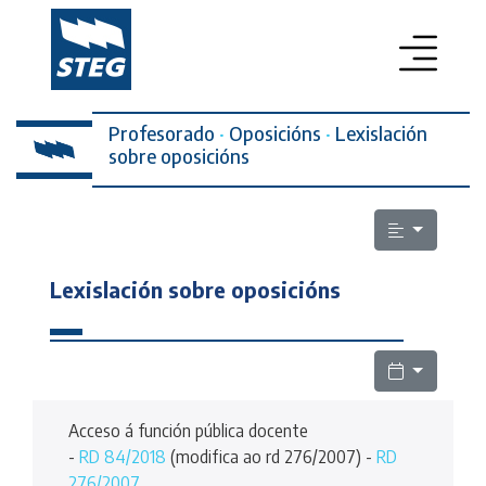
Profesorado
PROFESORADO
·
Oposicións
·
Lexislación
sobre oposicións
SECRETARÍA DA MULLER
ELECCIÓNS SINDICAIS
ESCOLA PÚBLICA
Lexislación sobre oposicións
LEXISLACIÓN
QUEN SOMOS
Acceso á función pública docente
CONTACTO
-
RD 84/2018
(modifica ao rd 276/2007) -
RD
276/2007