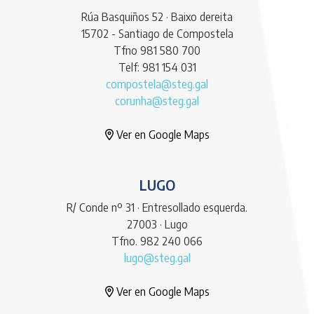
Rúa Basquiños 52 · Baixo dereita
15702 - Santiago de Compostela
Tfno 981 580 700
Telf: 981 154 031
compostela@steg.gal
corunha@steg.gal
Ver en Google Maps
LUGO
R/ Conde nº 31 · Entresollado esquerda.
27003 · Lugo
Tfno. 982 240 066
lugo@steg.gal
Ver en Google Maps