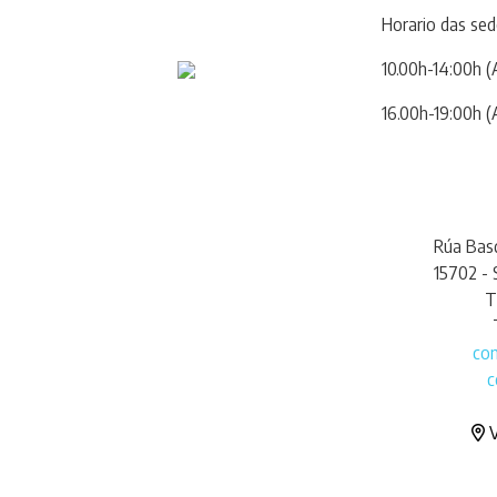
Horario das sed
10.00h-14:00h (
16.00h-19:00h (
Rúa Basq
15702 -
T
co
c
V