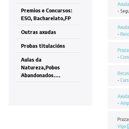
Axudas
Premios e Concursos:
- Seg
ESO, Bacharelato,FP
Axuda
Outras axudas
-
Reso
Probas titulacións
Prazas
-
Conv
Aulas da
Natureza,Pobos
Becas
Abandonados....
-
Curs
Axudas
-
Ampl
Praza
Vigo