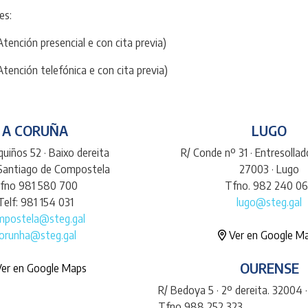
es:
Atención presencial e con cita previa)
Atención telefónica e con cita previa)
A CORUÑA
LUGO
uiños 52 · Baixo dereita
R/ Conde nº 31 · Entresolla
 Santiago de Compostela
27003 · Lugo
fno 981 580 700
Tfno. 982 240 0
Telf: 981 154 031
lugo@steg.gal
mpostela@steg.gal
orunha@steg.gal
Ver en Google M
OURENSE
er en Google Maps
R/ Bedoya 5 · 2º dereita. 32004 
Tfno 988 252 323