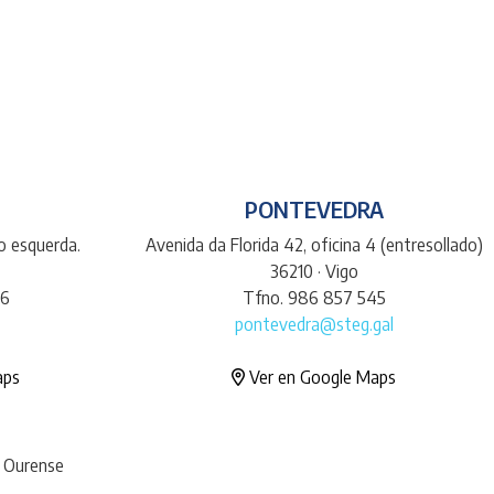
PONTEVEDRA
do esquerda.
Avenida da Florida 42, oficina 4 (entresollado)
36210 · Vigo
66
Tfno. 986 857 545
pontevedra@steg.gal
aps
Ver en Google Maps
· Ourense