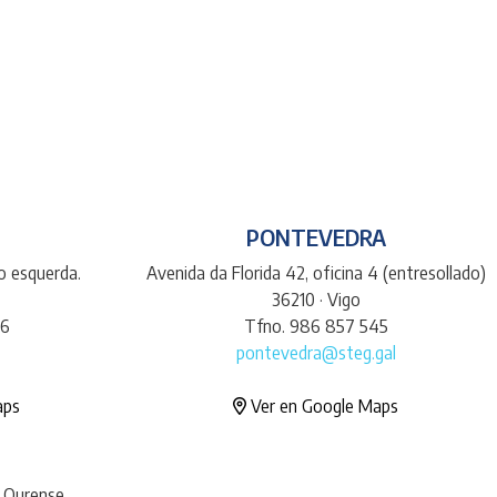
PONTEVEDRA
do esquerda.
Avenida da Florida 42, oficina 4 (entresollado)
36210 · Vigo
66
Tfno. 986 857 545
pontevedra@steg.gal
aps
Ver en Google Maps
· Ourense