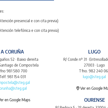
es:
Atención presencial e con cita previa)
Atención telefónica e con cita previa)
A CORUÑA
LUGO
uiños 52 · Baixo dereita
R/ Conde nº 31 · Entresolla
 Santiago de Compostela
27003 · Lugo
fno 981 580 700
Tfno. 982 240 0
Telf: 981 154 031
lugo@steg.gal
mpostela@steg.gal
orunha@steg.gal
Ver en Google M
OURENSE
er en Google Maps
R/ Bedoya 5 · 2º dereita. 32004 