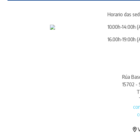
Horario das sed
10.00h-14:00h (
16.00h-19:00h (
Rúa Basq
15702 -
T
co
c
V