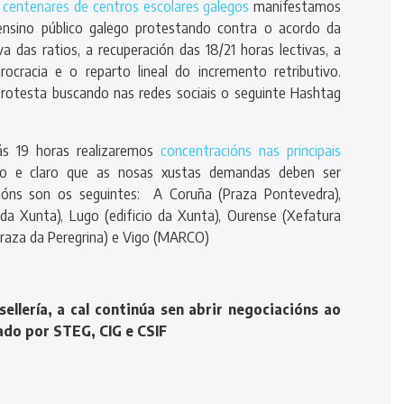
n centenares de centros escolares galegos
manifestamos
nsino público galego protestando contra o acordo da
a das ratios, a recuperación das 18/21 horas lectivas, a
rocracia e o reparto lineal do incremento retributivo.
rotesta buscando nas redes sociais o seguinte Hashtag
s 19 horas realizaremos
concentracións nas principais
o e claro que as nosas xustas demandas deben ser
cións son os seguintes: A Coruña (Praza Pontevedra),
o da Xunta), Lugo (edificio da Xunta), Ourense (Xefatura
(Praza da Peregrina) e Vigo (MARCO)
ellería, a cal continúa sen abrir negociacións ao
ado por STEG, CIG e CSIF