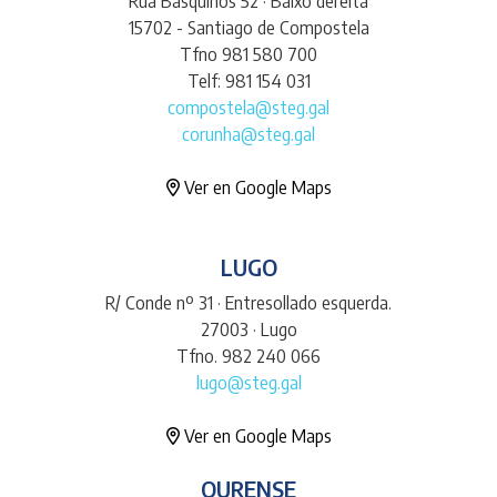
Rúa Basquiños 52 · Baixo dereita
15702 - Santiago de Compostela
Tfno 981 580 700
Telf: 981 154 031
compostela@steg.gal
corunha@steg.gal
Ver en Google Maps
LUGO
R/ Conde nº 31 · Entresollado esquerda.
27003 · Lugo
Tfno. 982 240 066
lugo@steg.gal
Ver en Google Maps
OURENSE