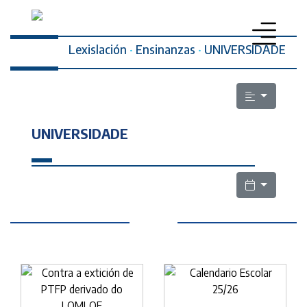
Lexislación
·
Ensinanzas
·
UNIVERSIDADE
PROFESORADO
SECRETARÍA DA MULLER
UNIVERSIDADE
ELECCIÓNS SINDICAIS
ESCOLA PÚBLICA
LEXISLACIÓN
QUEN SOMOS
CONTACTO