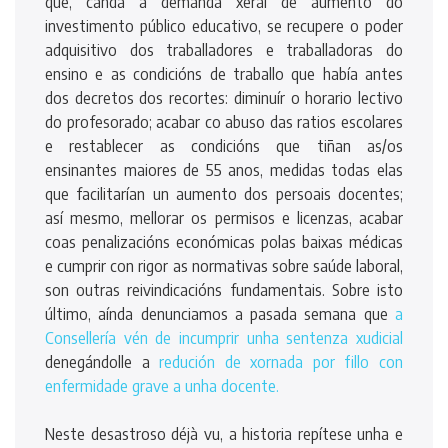
que, canda á demanda xeral de aumento do
investimento público educativo, se recupere o poder
adquisitivo dos traballadores e traballadoras do
ensino e as condicións de traballo que había antes
dos decretos dos recortes: diminuír o horario lectivo
do profesorado; acabar co abuso das ratios escolares
e restablecer as condicións que tiñan as/os
ensinantes maiores de 55 anos, medidas todas elas
que facilitarían un aumento dos persoais docentes;
así mesmo, mellorar os permisos e licenzas, acabar
coas penalizacións económicas polas baixas médicas
e cumprir con rigor as normativas sobre saúde laboral,
son outras reivindicacións fundamentais. Sobre isto
último, aínda denunciamos a pasada semana que
a
Consellería vén de incumprir unha sentenza xudicial
denegándolle a
redución de xornada por fillo con
enfermidade grave a unha docente.
Neste desastroso déjà vu, a historia repítese unha e