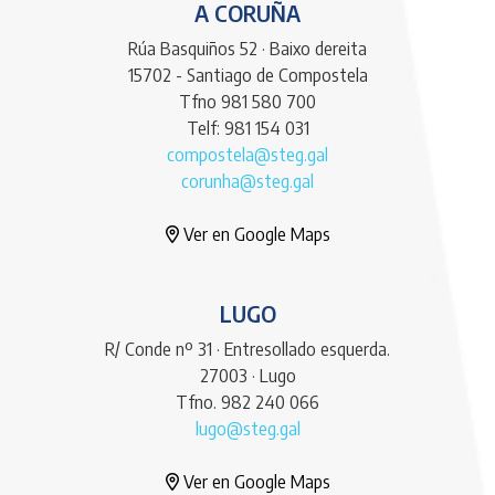
A CORUÑA
Rúa Basquiños 52 · Baixo dereita
15702 - Santiago de Compostela
Tfno 981 580 700
Telf: 981 154 031
compostela@steg.gal
corunha@steg.gal
Ver en Google Maps
LUGO
R/ Conde nº 31 · Entresollado esquerda.
27003 · Lugo
Tfno. 982 240 066
lugo@steg.gal
Ver en Google Maps