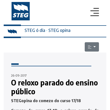
STEG ó día
PROFESORADO
·
STEG opina
SECRETARÍA DA MULLER
ELECCIÓNS SINDICAIS
ESCOLA PÚBLICA
LEXISLACIÓN
26-09-2017
O reloxo parado do ensino
QUEN SOMOS
público
CONTACTO
STEGopina do comezo do curso 17/18