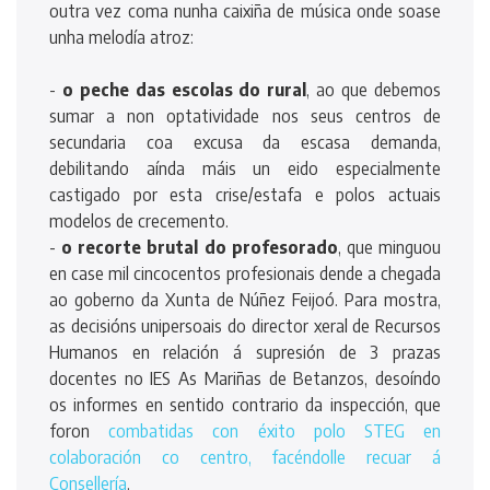
outra vez coma nunha caixiña de música onde soase
unha melodía atroz:
-
o peche das escolas do rural
, ao que debemos
sumar a non optatividade nos seus centros de
secundaria coa excusa da escasa demanda,
debilitando aínda máis un eido especialmente
castigado por esta crise/estafa e polos actuais
modelos de crecemento.
-
o recorte brutal do profesorado
, que minguou
en case mil cincocentos profesionais dende a chegada
ao goberno da Xunta de Núñez Feijoó. Para mostra,
as decisións unipersoais do director xeral de Recursos
Humanos en relación á supresión de 3 prazas
docentes no IES As Mariñas de Betanzos, desoíndo
os informes en sentido contrario da inspección, que
foron
combatidas con éxito polo STEG en
colaboración co centro, facéndolle recuar á
Consellería
.